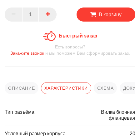
В корзину
Быстрый заказ
Есть вопросы?
Закажите звонок
и мы поможем Вам сформировать заказ.
ОПИСАНИЕ
ХАРАКТЕРИСТИКИ
СХЕМА
ДОКУМ
Тип разъёма
Вилка блочная
фланцевая
Условный размер корпуса
20