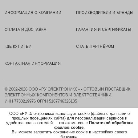
ИНФОРМАЦИЯ О КОМПАНИИ
ПРОИЗВОДИТЕЛИ И БРЕНДЫ
ОПЛАТА И ДОСТАВКА
ГАРАНТИЯ И СЕРТИФИКАТЫ
ГДЕ КУПИТЬ?
СТАТЬ ПАРТНЁРОМ
КОНТАКТНАЯ ИНФОРМАЦИЯ
© 2002-2026 ООО «РУ ЭЛЕКТРОНИКС» - ОПТОВЫЙ ПОСТАВЩИК
ЭЛЕКТРОННЫХ КОМПОНЕНТОВ И ЭЛЕКТРОТЕХНИКИ.
ИНН 7730219976
ОГРН 5167746326105
ООО «РУ Электроникс» использует cookie (файлы с данными о
КАРТА САЙТА
прошлых посещениях сайта) для персонализации сервисов и
удобства пользователей — ознакомьтесь с
Политикой обработки
ПОЛИТИКА ОБРАБОТКИ ПЕРСОНАЛЬНЫХ ДАННЫХ
файлов cookie.
Вы можете запретить сохранение cookie в настройках своего
браузера.
СОГЛАСИЕ НА ОБРАБОТКУ ПЕРСОНАЛЬНЫХ ДАННЫХ