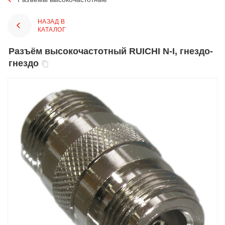
НАЗАД В
КАТАЛОГ
Разъём высокочастотный RUICHI N-I, гнездо-
гнездо