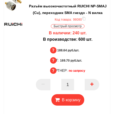
Разъём высокочастотный RUICHI NP-SMAJ
(Cu), переходник SMA гнездо - N вилка
Код товара:
98080
Быстрый просмотр
В наличии:
240
шт.
В производстве:
600
шт.
БЦ:
188.64 руб./шт.
ОПТ:
БЦ
169.70 руб./шт.
ПАРТНЕР:
ОПТ
по запросу
ПАРТНЕР
В корзину