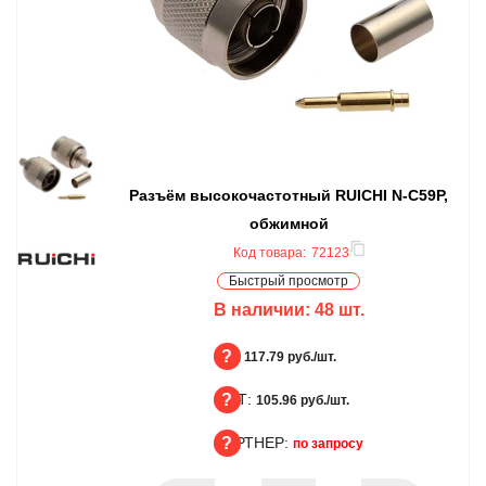
Разъём высокочастотный RUICHI N-C59P,
обжимной
Код товара:
72123
Быстрый просмотр
В наличии:
48
шт.
БЦ:
117.79 руб./шт.
ОПТ:
БЦ
105.96 руб./шт.
ПАРТНЕР:
ОПТ
по запросу