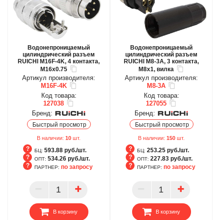
Водонепроницаемый
Водонепроницаемый
цилиндрический разъем
цилиндрический разъем
RUICHI M16F-4K, 4 контакта,
RUICHI M8-3A, 3 контакта,
M16x0.75
M8x1, вилка
Артикул производителя:
Артикул производителя:
M16F-4K
M8-3A
Код товара:
Код товара:
127038
127055
Бренд:
Бренд:
Быстрый просмотр
Быстрый просмотр
В наличии:
10
шт.
В наличии:
150
шт.
593.88 руб./шт.
253.25 руб./шт.
БЦ:
БЦ:
534.26 руб./шт.
227.83 руб./шт.
ОПТ:
ОПТ:
по запросу
по запросу
ПАРТНЕР:
ПАРТНЕР:
БЦ
БЦ
ОПТ
ОПТ
ПАРТНЕР
ПАРТНЕР
В корзину
В корзину