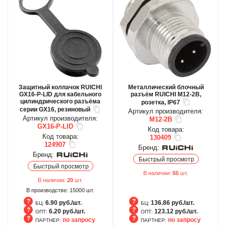
Защитный колпачок RUICHI
Металлический блочный
GX16-P-LID для кабельного
разъём RUICHI M12-2B,
цилиндрического разъёма
розетка, IP67
серии GX16, резиновый
Артикул производителя:
Артикул производителя:
M12-2B
GX16-P-LID
Код товара:
Код товара:
130409
124907
Бренд:
Бренд:
Быстрый просмотр
Быстрый просмотр
В наличии:
55
шт.
В наличии:
20
шт.
В производстве:
15000
шт.
6.90 руб./шт.
136.86 руб./шт.
БЦ:
БЦ:
6.20 руб./шт.
123.12 руб./шт.
ОПТ:
ОПТ:
по запросу
по запросу
ПАРТНЕР:
ПАРТНЕР:
БЦ
БЦ