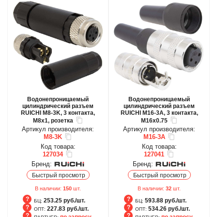
Водонепроницаемый
Водонепроницаемый
цилиндрический разъем
цилиндрический разъем
RUICHI M8-3K, 3 контакта,
RUICHI M16-3A, 3 контакта,
M8x1, розетка
M16x0.75
Артикул производителя:
Артикул производителя:
M8-3K
M16-3A
Код товара:
Код товара:
127034
127041
Бренд:
Бренд:
Быстрый просмотр
Быстрый просмотр
В наличии:
150
шт.
В наличии:
32
шт.
253.25 руб./шт.
593.88 руб./шт.
БЦ:
БЦ:
227.83 руб./шт.
534.26 руб./шт.
ОПТ:
ОПТ:
по запросу
по запросу