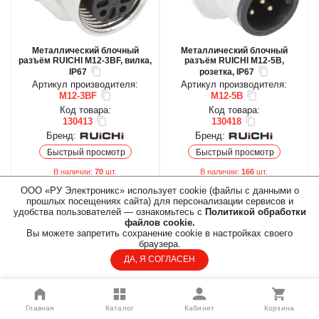
Металлический блочный
Металлический блочный
разъём RUICHI M12-3BF, вилка,
разъём RUICHI M12-5B,
IP67
розетка, IP67
Артикул производителя:
Артикул производителя:
M12-3BF
M12-5B
Код товара:
Код товара:
130413
130418
Бренд:
Бренд:
Быстрый просмотр
Быстрый просмотр
В наличии:
70
шт.
В наличии:
166
шт.
156.40 руб./шт.
236.80 руб./шт.
ООО «РУ Электроникс» использует cookie (файлы с данными о
БЦ:
БЦ:
прошлых посещениях сайта) для персонализации сервисов и
140.70 руб./шт.
213.03 руб./шт.
ОПТ:
ОПТ:
удобства пользователей — ознакомьтесь с
Политикой обработки
по запросу
по запросу
ПАРТНЕР:
ПАРТНЕР:
БЦ
БЦ
файлов cookie.
Вы можете запретить сохранение cookie в настройках своего
ОПТ
ОПТ
браузера.
ПАРТНЕР
ПАРТНЕР
ДА, Я СОГЛАСЕН
В корзину
В корзину
Быстрый заказ
Быстрый заказ
Главная
Каталог
Кабинет
Корзина