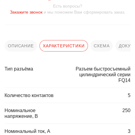
Есть вопросы?
Закажите звонок
и мы поможем Вам сформировать заказ.
ОПИСАНИЕ
ХАРАКТЕРИСТИКИ
СХЕМА
ДОКУМ
Тип разъёма
Разъем быстросъемный
цилиндрический серии
FQ14
Количество контактов
5
Номинальное
250
напряжение, В
Номинальный ток, А
3