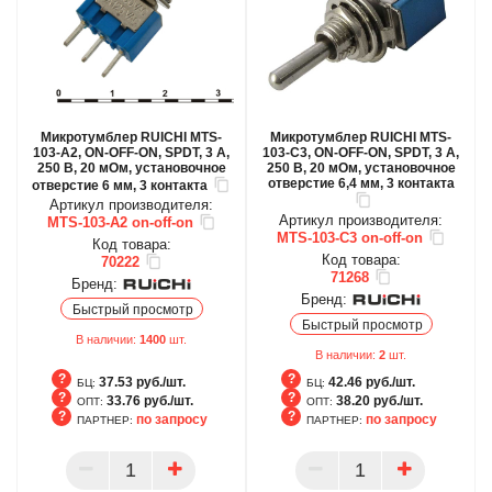
Микротумблер RUICHI MTS-
Микротумблер RUICHI MTS-
103-A2, ON-OFF-ON, SPDT, 3 А,
103-C3, ON-OFF-ON, SPDT, 3 А,
250 В, 20 мОм, установочное
250 В, 20 мОм, установочное
отверстие 6,4 мм, 3 контакта
отверстие 6 мм, 3 контакта
Артикул производителя:
Артикул производителя:
MTS-103-A2 on-off-on
MTS-103-C3 on-off-on
Код товара:
Код товара:
70222
71268
Бренд:
Бренд:
Быстрый просмотр
Быстрый просмотр
В наличии:
1400
шт.
В наличии:
2
шт.
37.53 руб./шт.
42.46 руб./шт.
БЦ:
БЦ:
33.76 руб./шт.
38.20 руб./шт.
ОПТ:
ОПТ:
по запросу
по запросу
ПАРТНЕР:
ПАРТНЕР:
БЦ
БЦ
ОПТ
ОПТ
ПАРТНЕР
ПАРТНЕР