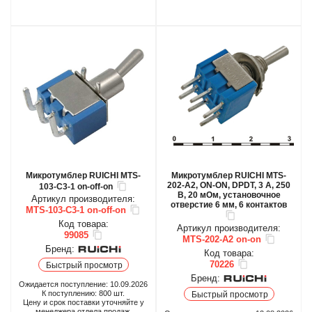
Микротумблер RUICHI MTS-
Микротумблер RUICHI MTS-
202-A2, ON-ON, DPDT, 3 А, 250
103-C3-1 on-off-on
В, 20 мОм, установочное
Артикул производителя:
отверстие 6 мм, 6 контактов
MTS-103-C3-1 on-off-on
Код товара:
Артикул производителя:
99085
MTS-202-A2 on-on
Бренд:
Код товара:
70226
Быстрый просмотр
Бренд:
Ожидается поступление:
10.09.2026
К поступлению:
800
шт.
Быстрый просмотр
Цену и срок поставки уточняйте у
менеджера отдела продаж.