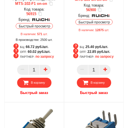
MTS-102-F1 on-on
Код товара:
Код товара:
56900
56915
Бренд:
Бренд:
Быстрый просмотр
Быстрый просмотр
В наличии:
12875
шт.
В наличии:
571
шт.
В производстве:
2500
шт.
66.72 руб./шт.
25.40 руб./шт.
БЦ:
БЦ:
60.02 руб./шт.
22.85 руб./шт.
ОПТ:
ОПТ:
по запросу
по запросу
ПАРТНЕР:
ПАРТНЕР:
БЦ
БЦ
ОПТ
ОПТ
ПАРТНЕР
ПАРТНЕР
В корзину
В корзину
Быстрый заказ
Быстрый заказ