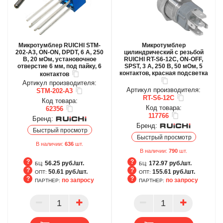
Микротумблер RUICHI STM-
Микротумблер
202-A3, ON-ON, DPDT, 6 А, 250
цилиндрический с резьбой
В, 20 мОм, установочное
RUICHI RT-S6-12C, ON-OFF,
отверстие 6 мм, под пайку, 6
SPST, 3 А, 250 В, 50 мОм, 5
контактов, красная подсветка
контактов
Артикул производителя:
Артикул производителя:
STM-202-A3
RT-S6-12C
Код товара:
Код товара:
62356
117766
Бренд:
Бренд:
Быстрый просмотр
Быстрый просмотр
В наличии:
636
шт.
В наличии:
790
шт.
56.25 руб./шт.
172.97 руб./шт.
БЦ:
БЦ:
50.61 руб./шт.
155.61 руб./шт.
ОПТ:
ОПТ:
по запросу
по запросу
ПАРТНЕР:
ПАРТНЕР:
БЦ
БЦ
ОПТ
ОПТ
ПАРТНЕР
ПАРТНЕР