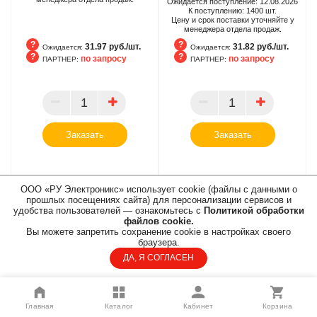
Ожидается поступление:
12.08.2026
К поступлению:
1400
шт.
Цену и срок поставки уточняйте у
менеджера отдела продаж.
31.97 руб./шт.
31.82 руб./шт.
Ожидается:
Ожидается:
по запросу
по запросу
ПАРТНЕР:
ПАРТНЕР:
Ожидается
Ожидается
ПАРТНЕР
ПАРТНЕР
Заказать
Заказать
ООО «РУ Электроникс» использует cookie (файлы с данными о
прошлых посещениях сайта) для персонализации сервисов и
удобства пользователей — ознакомьтесь с
Политикой обработки
файлов cookie.
Вы можете запретить сохранение cookie в настройках своего
браузера.
ДА, Я СОГЛАСЕН
Главная
Каталог
Кабинет
Корзина