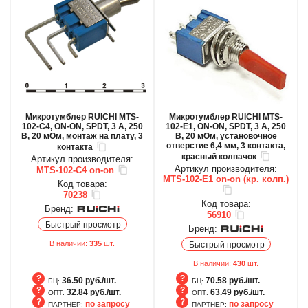
Микротумблер RUICHI MTS-
Микротумблер RUICHI MTS-
102-C4, ON-ON, SPDT, 3 А, 250
102-E1, ON-ON, SPDT, 3 А, 250
В, 20 мОм, монтаж на плату, 3
В, 20 мОм, установочное
отверстие 6,4 мм, 3 контакта,
контакта
красный колпачок
Артикул производителя:
Артикул производителя:
MTS-102-C4 on-on
MTS-102-E1 on-on (кр. колп.)
Код товара:
70238
Код товара:
Бренд:
56910
Быстрый просмотр
Бренд:
В наличии:
335
шт.
Быстрый просмотр
В наличии:
430
шт.
36.50 руб./шт.
70.58 руб./шт.
БЦ:
БЦ:
32.84 руб./шт.
63.49 руб./шт.
ОПТ:
ОПТ:
по запросу
по запросу
ПАРТНЕР:
ПАРТНЕР: