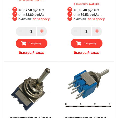
В наличии:
1115
шт.
37.58 руб./шт.
88.40 руб./шт.
БЦ:
БЦ:
33.80 руб./шт.
79.53 руб./шт.
ОПТ:
ОПТ:
по запросу
по запросу
ПАРТНЕР:
ПАРТНЕР:
БЦ
БЦ
ОПТ
ОПТ
ПАРТНЕР
ПАРТНЕР
В корзину
В корзину
Быстрый заказ
Быстрый заказ
Микротумблер RUICHI MTS-
Микротумблер RUICHI MTS-