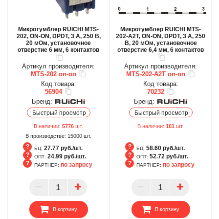
Микротумблер RUICHI MTS-
Микротумблер RUICHI MTS-
202, ON-ON, DPDT, 3 А, 250 В,
202-A2T, ON-ON, DPDT, 3 А, 250
20 мОм, установочное
В, 20 мОм, установочное
отверстие 6 мм, 6 контактов
отверстие 6,4 мм, 6 контактов
Артикул производителя:
Артикул производителя:
MTS-202 on-on
MTS-202-A2T on-on
Код товара:
Код товара:
56904
70232
Бренд:
Бренд:
Быстрый просмотр
Быстрый просмотр
В наличии:
5776
шт.
В наличии:
101
шт.
В производстве:
15000
шт.
27.77 руб./шт.
58.60 руб./шт.
БЦ:
БЦ:
24.99 руб./шт.
52.72 руб./шт.
ОПТ:
ОПТ:
по запросу
по запросу
ПАРТНЕР:
ПАРТНЕР:
БЦ
БЦ
ОПТ
ОПТ
ПАРТНЕР
ПАРТНЕР
В корзину
В корзину