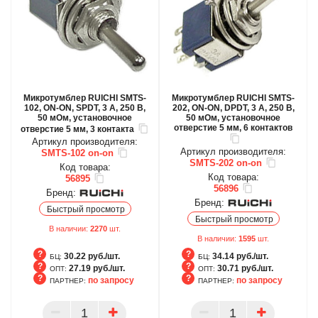
Микротумблер RUICHI SMTS-
Микротумблер RUICHI SMTS-
102, ON-ON, SPDT, 3 А, 250 В,
202, ON-ON, DPDT, 3 А, 250 В,
50 мОм, установочное
50 мОм, установочное
отверстие 5 мм, 6 контактов
отверстие 5 мм, 3 контакта
Артикул производителя:
Артикул производителя:
SMTS-102 on-on
SMTS-202 on-on
Код товара:
Код товара:
56895
56896
Бренд:
Бренд:
Быстрый просмотр
Быстрый просмотр
В наличии:
2270
шт.
В наличии:
1595
шт.
30.22 руб./шт.
34.14 руб./шт.
БЦ:
БЦ:
27.19 руб./шт.
30.71 руб./шт.
ОПТ:
ОПТ:
по запросу
по запросу
ПАРТНЕР:
ПАРТНЕР:
БЦ
БЦ
ОПТ
ОПТ
ПАРТНЕР
ПАРТНЕР