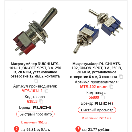
Микротумблер RUICHI MTS-
Микротумблер RUICHI MTS-
101-L1, ON-OFF, SPST, 3 А, 250
102, ON-ON, SPDT, 3 А, 250 В,
В, 20 мОм, установочное
20 мОм, установочное
отверстие 12 мм, 2 контакта
отверстие 6 мм, 3 контакта
Артикул производителя:
Артикул производителя:
MTS-102 on-on
MTS-101-L1
Код товара:
Код товара:
56899
61853
Бренд:
Бренд:
Быстрый просмотр
Быстрый просмотр
В наличии:
7267
шт.
В наличии:
951
шт.
92.81 руб./шт.
21.77 руб./шт.
БЦ:
БЦ: