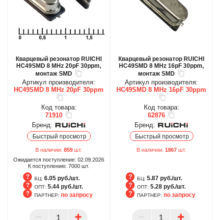
Кварцевый резонатор RUICHI
Кварцевый резонатор RUICHI
HC49SMD 8 MHz 20pF 30ppm,
HC49SMD 8 MHz 16pF 30ppm,
монтаж SMD
монтаж SMD
Артикул производителя:
Артикул производителя:
HC49SMD 8 MHz 20pF 30ppm
HC49SMD 8 MHz 16pF 30ppm
Код товара:
Код товара:
71910
62876
Бренд:
Бренд:
Быстрый просмотр
Быстрый просмотр
В наличии:
859
шт.
В наличии:
1867
шт.
Ожидается поступление:
02.09.2026
К поступлению:
7000
шт.
6.05 руб./шт.
5.87 руб./шт.
БЦ:
БЦ:
5.44 руб./шт.
5.28 руб./шт.
ОПТ:
ОПТ:
по запросу
по запросу
ПАРТНЕР:
ПАРТНЕР:
БЦ
БЦ
ОПТ
ОПТ
ПАРТНЕР
ПАРТНЕР