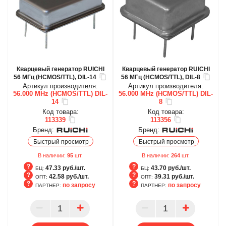
Кварцевый генератор RUICHI
Кварцевый генератор RUICHI
56 МГц (HCMOS/TTL), DIL-14
56 МГц (HCMOS/TTL), DIL-8
Артикул производителя:
Артикул производителя:
56.000 MHz (HCMOS/TTL) DIL-
56.000 MHz (HCMOS/TTL) DIL-
14
8
Код товара:
Код товара:
113339
113356
Бренд:
Бренд:
Быстрый просмотр
Быстрый просмотр
В наличии:
95
шт.
В наличии:
264
шт.
47.33 руб./шт.
43.70 руб./шт.
БЦ:
БЦ:
42.58 руб./шт.
39.31 руб./шт.
ОПТ:
ОПТ:
по запросу
по запросу
ПАРТНЕР:
ПАРТНЕР:
БЦ
БЦ
ОПТ
ОПТ
ПАРТНЕР
ПАРТНЕР