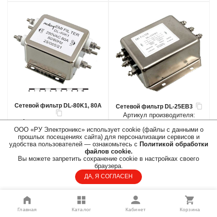
Сетевой фильтр DL-80K1, 80А
Сетевой фильтр DL-25EB3
Артикул производителя:
Артикул производителя:
DL-25EB3
DL-80K1
ООО «РУ Электроникс» использует cookie (файлы с данными о
Код товара:
прошлых посещениях сайта) для персонализации сервисов и
Код товара:
90858
удобства пользователей — ознакомьтесь с
Политикой обработки
90855
Бренд:
файлов cookie.
Бренд:
Вы можете запретить сохранение cookie в настройках своего
Быстрый просмотр
браузера.
Быстрый просмотр
В наличии:
23
шт.
ДА, Я СОГЛАСЕН
В наличии:
6
шт.
4712.07 руб./шт.
3435.12 руб./шт.
БЦ:
БЦ:
4239.08 руб./шт.
3090.30 руб./шт.
ОПТ:
ОПТ:
по запросу
по запросу
Главная
Каталог
Кабинет
Корзина
ПАРТНЕР:
ПАРТНЕР:
БЦ
БЦ