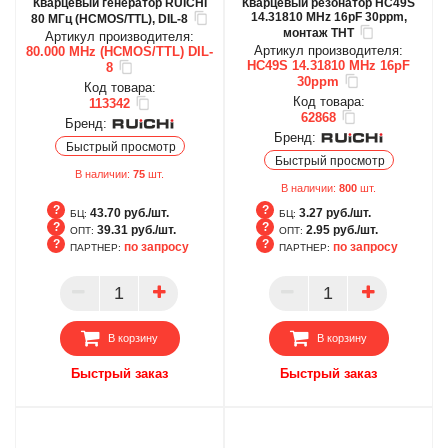
Кварцевый генератор RUICHI
Кварцевый резонатор HC49S
14.31810 MHz 16pF 30ppm,
80 МГц (HCMOS/TTL), DIL-8
монтаж THT
Артикул производителя:
Артикул производителя:
80.000 MHz (HCMOS/TTL) DIL-
HC49S 14.31810 MHz 16pF
8
30ppm
Код товара:
Код товара:
113342
62868
Бренд:
Бренд:
Быстрый просмотр
Быстрый просмотр
В наличии:
75
шт.
В наличии:
800
шт.
43.70 руб./шт.
3.27 руб./шт.
БЦ:
БЦ:
39.31 руб./шт.
2.95 руб./шт.
ОПТ:
ОПТ:
по запросу
по запросу
ПАРТНЕР:
ПАРТНЕР:
БЦ
БЦ
ОПТ
ОПТ
ПАРТНЕР
ПАРТНЕР
В корзину
В корзину
Быстрый заказ
Быстрый заказ