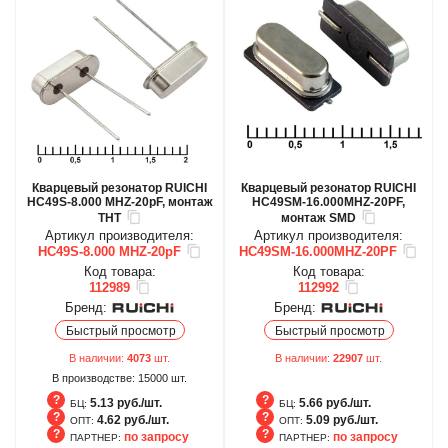
Кварцевый резонатор RUICHI
Кварцевый резонатор RUICHI
HC49S-8.000 MHZ-20pF, монтаж
HC49SM-16.000MHZ-20PF,
THT
монтаж SMD
Артикул производителя:
Артикул производителя:
HC49S-8.000 MHZ-20pF
HC49SM-16.000MHZ-20PF
Код товара:
Код товара:
112989
112992
Бренд:
Бренд:
Быстрый просмотр
Быстрый просмотр
В наличии:
4073
шт.
В наличии:
22907
шт.
В производстве:
15000
шт.
5.13 руб./шт.
5.66 руб./шт.
БЦ:
БЦ:
4.62 руб./шт.
5.09 руб./шт.
ОПТ:
ОПТ:
по запросу
по запросу
ПАРТНЕР:
ПАРТНЕР:
БЦ
БЦ