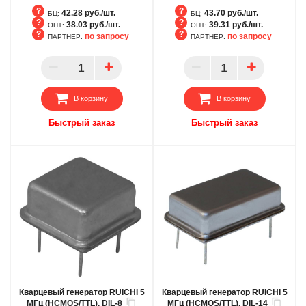
42.28 руб./шт.
43.70 руб./шт.
БЦ:
БЦ:
38.03 руб./шт.
39.31 руб./шт.
ОПТ:
ОПТ:
по запросу
по запросу
ПАРТНЕР:
ПАРТНЕР:
БЦ
БЦ
ОПТ
ОПТ
ПАРТНЕР
ПАРТНЕР
В корзину
В корзину
Быстрый заказ
Быстрый заказ
Кварцевый генератор RUICHI 5
Кварцевый генератор RUICHI 5
МГц (HCMOS/TTL), DIL-8
МГц (HCMOS/TTL), DIL-14