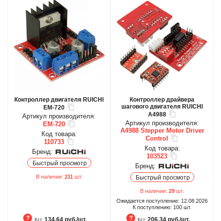
Контроллер двигателя RUICHI
Контроллер драйвера
шагового двигателя RUICHI
EM-720
A4988
Артикул производителя:
Артикул производителя:
EM-720
A4988 Stepper Motor Driver
Код товара:
Control
110733
Код товара:
Бренд:
103523
Быстрый просмотр
Бренд:
В наличии:
211
шт.
Быстрый просмотр
В наличии:
29
шт.
Ожидается поступление:
12.08.2026
К поступлению:
100
шт.
134.64 руб./шт.
206.34 руб./шт.
БЦ:
БЦ: