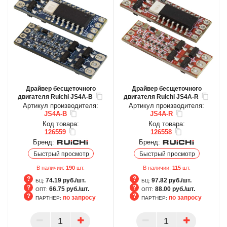
Драйвер бесщеточного
Драйвер бесщеточного
двигателя Ruichi JS4A-B
двигателя Ruichi JS4A-R
Артикул производителя:
Артикул производителя:
JS4A-B
JS4A-R
Код товара:
Код товара:
126559
126558
Бренд:
Бренд:
Быстрый просмотр
Быстрый просмотр
В наличии:
190
шт.
В наличии:
115
шт.
74.19 руб./шт.
97.82 руб./шт.
БЦ:
БЦ:
66.75 руб./шт.
88.00 руб./шт.
ОПТ:
ОПТ:
по запросу
по запросу
ПАРТНЕР:
ПАРТНЕР:
БЦ
БЦ
ОПТ
ОПТ
ПАРТНЕР
ПАРТНЕР