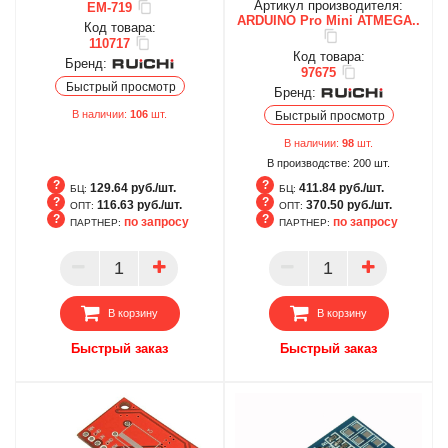
Артикул производителя:
EM-719
ARDUINO Pro Mini ATMEGA..
Код товара:
110717
Код товара:
Бренд:
97675
Быстрый просмотр
Бренд:
В наличии:
106
шт.
Быстрый просмотр
В наличии:
98
шт.
В производстве:
200
шт.
129.64 руб./шт.
411.84 руб./шт.
БЦ:
БЦ:
116.63 руб./шт.
370.50 руб./шт.
ОПТ:
ОПТ:
по запросу
по запросу
ПАРТНЕР:
ПАРТНЕР:
БЦ
БЦ
ОПТ
ОПТ
ПАРТНЕР
ПАРТНЕР
В корзину
В корзину
Быстрый заказ
Быстрый заказ