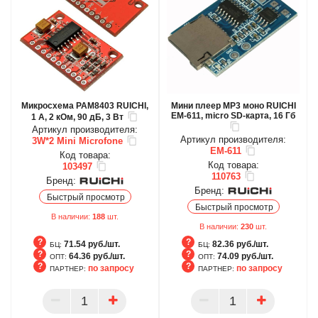
Микросхема PAM8403 RUICHI,
Мини плеер MP3 моно RUICHI
EM-611, micro SD-карта, 16 Гб
1 А, 2 кОм, 90 дБ, 3 Вт
Артикул производителя:
Артикул производителя:
3W*2 Mini Microfone
EM-611
Код товара:
Код товара:
103497
110763
Бренд:
Бренд:
Быстрый просмотр
Быстрый просмотр
В наличии:
188
шт.
В наличии:
230
шт.
71.54 руб./шт.
82.36 руб./шт.
БЦ:
БЦ:
64.36 руб./шт.
74.09 руб./шт.
ОПТ:
ОПТ:
по запросу
по запросу
ПАРТНЕР:
ПАРТНЕР:
БЦ
БЦ
ОПТ
ОПТ
ПАРТНЕР
ПАРТНЕР