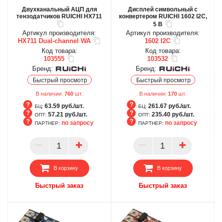
Двухканальный АЦП для
Дисплей символьный с
тензодатчиков RUICHI HX711
конвертером RUICHI 1602 I2C,
5 В
Артикул производителя:
Артикул производителя:
HX711 Dual-channel WA
1602 I2C
Код товара:
Код товара:
103555
103532
Бренд:
Бренд:
Быстрый просмотр
Быстрый просмотр
В наличии:
760
шт.
В наличии:
170
шт.
63.59 руб./шт.
261.67 руб./шт.
БЦ:
БЦ:
57.21 руб./шт.
235.40 руб./шт.
ОПТ:
ОПТ:
по запросу
по запросу
ПАРТНЕР:
ПАРТНЕР:
БЦ
БЦ
ОПТ
ОПТ
ПАРТНЕР
ПАРТНЕР
В корзину
В корзину
Быстрый заказ
Быстрый заказ