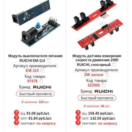
Модуль выключателя питания
Модуль датчика измерения
скорости движения 2WD
RUICHI EM-114
RUICHI, сенсорный
Артикул производителя:
Артикул производителя:
EM-114
2W sensor
Код товара:
Код товара:
97478
103505
Бренд:
Бренд:
Быстрый просмотр
Быстрый просмотр
В наличии:
118
шт.
В наличии:
46
шт.
91.08 руб./шт.
158.40 руб./шт.
БЦ:
БЦ:
81.94 руб./шт.
142.50 руб./шт.
ОПТ:
ОПТ:
по запросу
по запросу
ПАРТНЕР:
ПАРТНЕР:
БЦ
БЦ
ОПТ
ОПТ