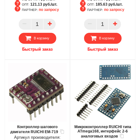
121.13 руб./шт.
185.63 руб./шт.
ОПТ:
ОПТ:
по запросу
по запросу
ПАРТНЕР:
ПАРТНЕР:
БЦ
БЦ
ОПТ
ОПТ
ПАРТНЕР
ПАРТНЕР
В корзину
В корзину
Быстрый заказ
Быстрый заказ
Контроллер шагового
Микроконтроллер RUICHI типа
ATmega168, интерфейс 2-6
двигателя RUICHI EM-719
аналоговых входов
Артикул производителя: