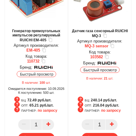
Генератор прямоугольных
Датчик газа сенсорный RUICHI
импульсов регулируемый
MQ-3
RUICHI EM-405
Артикул производителя:
Артикул производителя:
MQ-3 sensor
EM-405
Код товара:
Код товара:
103582
110732
Бренд:
Бренд:
Быстрый просмотр
Быстрый просмотр
В наличии:
21
шт.
В наличии:
100
шт.
Ожидается поступление:
10.09.2026
К поступлению:
500
шт.
72.49 руб./шт.
240.14 руб./шт.
БЦ:
БЦ:
65.21 руб./шт.
216.04 руб./шт.
ОПТ:
ОПТ:
по запросу
по запросу
ПАРТНЕР:
ПАРТНЕР:
БЦ
БЦ
ОПТ
ОПТ
ПАРТНЕР
ПАРТНЕР