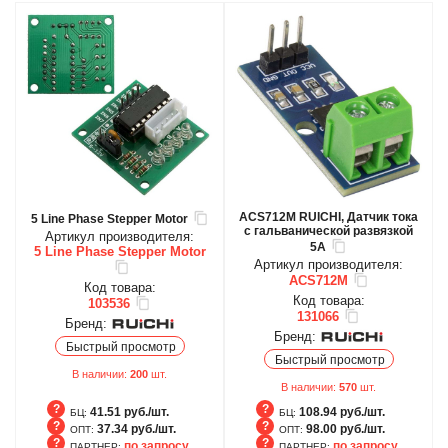
ACS712M RUICHI, Датчик тока
5 Line Phase Stepper Motor
с гальванической развязкой
Артикул производителя:
5А
5 Line Phase Stepper Motor
Артикул производителя:
ACS712M
Код товара:
Код товара:
103536
131066
Бренд:
Бренд:
Быстрый просмотр
Быстрый просмотр
В наличии:
200
шт.
В наличии:
570
шт.
41.51 руб./шт.
108.94 руб./шт.
БЦ:
БЦ:
37.34 руб./шт.
98.00 руб./шт.
ОПТ:
ОПТ:
по запросу
по запросу
ПАРТНЕР:
ПАРТНЕР: