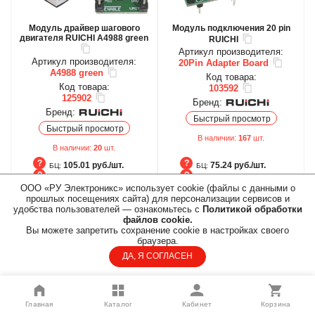
Модуль драйвер шагового
Модуль подключения 20 pin
двигателя RUICHI A4988 green
RUICHI
Артикул производителя:
Артикул производителя:
20Pin Adapter Board
A4988 green
Код товара:
Код товара:
103592
125902
Бренд:
Бренд:
Быстрый просмотр
Быстрый просмотр
В наличии:
167
шт.
В наличии:
20
шт.
105.01 руб./шт.
75.24 руб./шт.
БЦ:
БЦ:
94.47 руб./шт.
67.69 руб./шт.
ОПТ:
ОПТ:
ООО «РУ Электроникс» использует cookie (файлы с данными о
по запросу
по запросу
ПАРТНЕР:
ПАРТНЕР:
БЦ
БЦ
прошлых посещениях сайта) для персонализации сервисов и
ОПТ
ОПТ
удобства пользователей — ознакомьтесь с
Политикой обработки
файлов cookie.
ПАРТНЕР
ПАРТНЕР
Вы можете запретить сохранение cookie в настройках своего
браузера.
В корзину
В корзину
ДА, Я СОГЛАСЕН
Быстрый заказ
Быстрый заказ
Главная
Каталог
Кабинет
Корзина