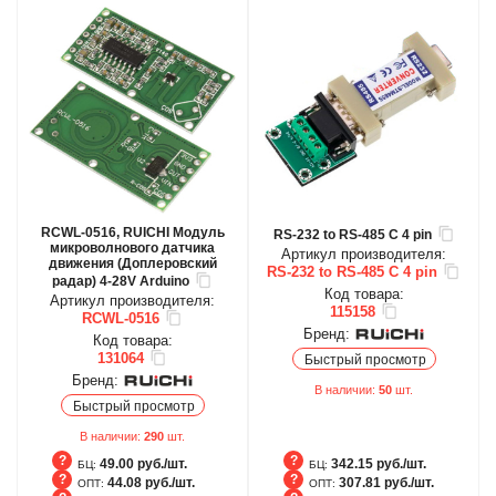
RCWL-0516, RUICHI Модуль
RS-232 to RS-485 C 4 pin
микроволнового датчика
Артикул производителя:
движения (Доплеровский
RS-232 to RS-485 C 4 pin
радар) 4-28V Arduino
Код товара:
Артикул производителя:
115158
RCWL-0516
Бренд:
Код товара:
131064
Быстрый просмотр
Бренд:
В наличии:
50
шт.
Быстрый просмотр
В наличии:
290
шт.
49.00 руб./шт.
342.15 руб./шт.
БЦ:
БЦ:
44.08 руб./шт.
307.81 руб./шт.
ОПТ:
ОПТ: