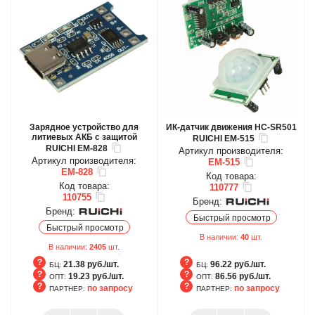
Зарядное устройство для
ИК-датчик движения HC-SR501
литиевых АКБ с защитой
RUICHI EM-515
RUICHI EM-828
Артикул производителя:
Артикул производителя:
EM-515
EM-828
Код товара:
Код товара:
110777
110755
Бренд:
Бренд:
Быстрый просмотр
Быстрый просмотр
В наличии:
40
шт.
В наличии:
2405
шт.
21.38 руб./шт.
96.22 руб./шт.
БЦ:
БЦ:
19.23 руб./шт.
86.56 руб./шт.
ОПТ:
ОПТ:
по запросу
по запросу
ПАРТНЕР:
ПАРТНЕР:
БЦ
БЦ
ОПТ
ОПТ