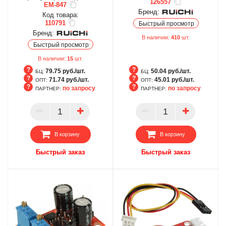
126557
EM-847
Бренд:
Код товара:
110791
Быстрый просмотр
Бренд:
В наличии:
410
шт.
Быстрый просмотр
В наличии:
15
шт.
79.75 руб./шт.
50.04 руб./шт.
БЦ:
БЦ:
71.74 руб./шт.
45.01 руб./шт.
ОПТ:
ОПТ:
по запросу
по запросу
ПАРТНЕР:
ПАРТНЕР:
БЦ
БЦ
ОПТ
ОПТ
ПАРТНЕР
ПАРТНЕР
В корзину
В корзину
Быстрый заказ
Быстрый заказ