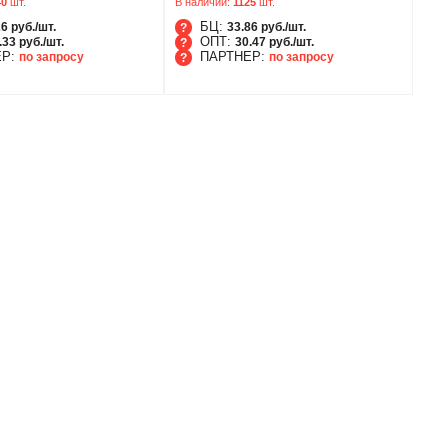
40
шт.
В наличии:
1125
шт.
БЦ:
6 руб./шт.
33.86 руб./шт.
ОПТ:
.33 руб./шт.
30.47 руб./шт.
ЕР:
ПАРТНЕР:
по запросу
по запросу
БЦ
ОПТ
НЕР
ПАРТНЕР