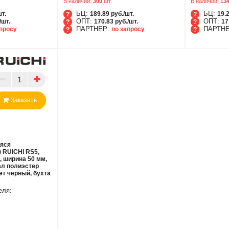
В наличии:
300
шт.
В наличии:
13
БЦ:
БЦ:
шт.
189.89 руб./шт.
19.2
ОПТ:
ОПТ:
/шт.
170.83 руб./шт.
17
ПАРТНЕР:
ПАРТН
апросу
по запросу
БЦ
БЦ
ОПТ
ОПТ
ПАРТНЕР
ПАРТ
Заказать
яся
) RUICHI RS5,
, ширина 50 мм,
иал полиэстер
т черный, бухта
еля: