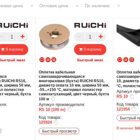
зовая цена
Оптовая цена
По наличию
В корзину
В корзину
Быстрый заказ
Быстрый заказ
Оплетка кабельная
Оплетка ка
яся
самозаварачивающаяся
самозавора
) RUICHI RS16,
многоразовая (бухта) RUICHI RS10,
10, диаметр 
м, ширина 50 мм,
диаметр охвата 10 мм, ширина 50 мм,
°C, полиэсте
иал полиэстер
-55...+150 °C, материал полиэстер
Артикул про
т черный, бухта
самозатухающий, цвет черный, бухта
RS 10
100 м
Код товара:
еля:
Артикул производителя:
121954
RS 10 (100 m)
Код товара:
Быстрый п
125924
В наличии:
56
Быстрый просмотр