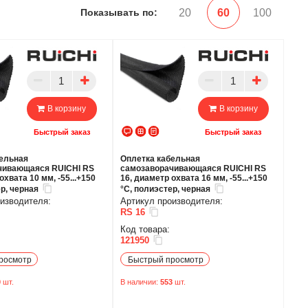
Показывать по:
20
60
100
В корзину
В корзину
Быстрый заказ
Быстрый заказ
бельная
Оплетка кабельная
чивающаяся RUICHI RS
самозаворачивающаяся RUICHI RS
охвата 10 мм, -55...+150
16, диаметр охвата 16 мм, -55...+150
р, черная
°C, полиэстер, черная
изводителя:
Артикул производителя:
RS 16
Код товара:
121950
росмотр
Быстрый просмотр
0
шт.
В наличии:
553
шт.