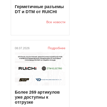
Фитинги пневматические
Герметичные разъемы
Фитинги пневматические
DT и DTM от RUICHI
Все новости
Подробнее
08.07.2026
Более 269 артикулов
уже доступны к
отгрузке