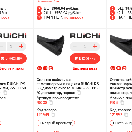
В наличии:
6
шт.
БЦ:
БЦ:
/шт.
3956.04 руб./шт.
39.5
ОПТ:
ОПТ:
./шт.
3558.94 руб./шт.
35
ПАРТНЕР:
ПАРТН
апросу
по запросу
БЦ
БЦ
ОПТ
ОПТ
ПАРТНЕР
ПАРТ
В корзину
В корзину
Быстрый заказ
Быстрый заказ
Оплетка кабельная
Оплетка ка
яся RUICHI RS
самозаворачивающаяся RUICHI RS
самозаворач
 мм, -55...+150
38, диаметр охвата 38 мм, -55...+150
диаметр охва
я
°C, полиэстер, черная
полиэстер, 
еля:
Артикул производителя:
Артикул про
RS 38
RS 5
Код товара:
Код товара:
121949
121952
Быстрый просмотр
Быстрый п