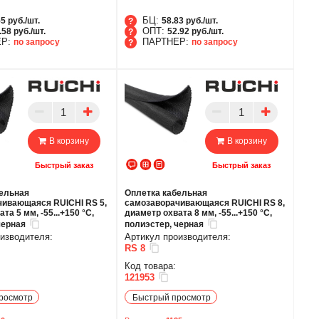
БЦ:
5 руб./шт.
58.83 руб./шт.
ОПТ:
.58 руб./шт.
52.92 руб./шт.
ЕР:
ПАРТНЕР:
по запросу
по запросу
БЦ
ОПТ
НЕР
ПАРТНЕР
В корзину
В корзину
Быстрый заказ
Быстрый заказ
бельная
Оплетка кабельная
ивающаяся RUICHI RS 5,
самозаворачивающаяся RUICHI RS 8,
та 5 мм, -55...+150 °C,
диаметр охвата 8 мм, -55...+150 °C,
черная
полиэстер, черная
изводителя:
Артикул производителя:
RS 8
Код товара:
121953
росмотр
Быстрый просмотр