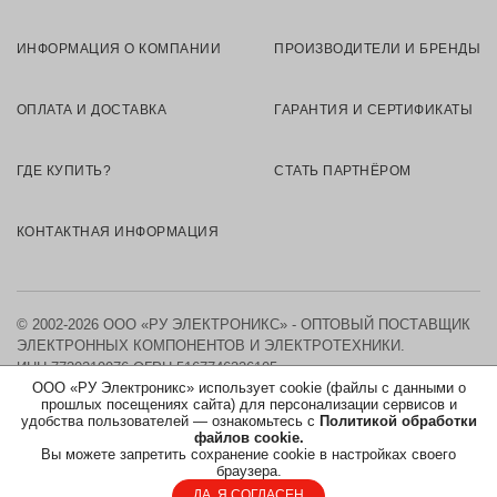
ИНФОРМАЦИЯ О КОМПАНИИ
ПРОИЗВОДИТЕЛИ И БРЕНДЫ
ОПЛАТА И ДОСТАВКА
ГАРАНТИЯ И СЕРТИФИКАТЫ
ГДЕ КУПИТЬ?
СТАТЬ ПАРТНЁРОМ
КОНТАКТНАЯ ИНФОРМАЦИЯ
© 2002-2026 ООО «РУ ЭЛЕКТРОНИКС» - ОПТОВЫЙ ПОСТАВЩИК
ЭЛЕКТРОННЫХ КОМПОНЕНТОВ И ЭЛЕКТРОТЕХНИКИ.
ИНН 7730219976
ОГРН 5167746326105
ООО «РУ Электроникс» использует cookie (файлы с данными о
прошлых посещениях сайта) для персонализации сервисов и
КАРТА САЙТА
удобства пользователей — ознакомьтесь с
Политикой обработки
файлов cookie.
Вы можете запретить сохранение cookie в настройках своего
ПОЛИТИКА ОБРАБОТКИ ПЕРСОНАЛЬНЫХ ДАННЫХ
браузера.
ДА, Я СОГЛАСЕН