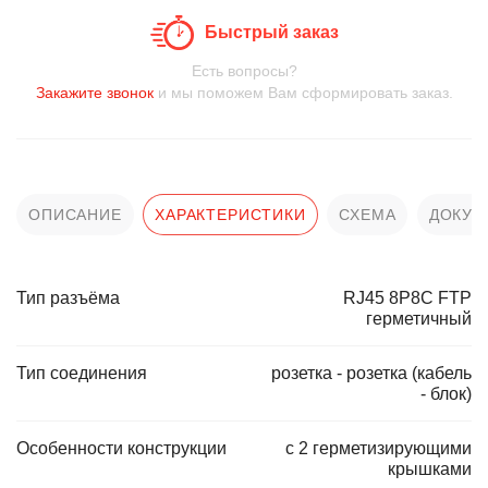
Быстрый заказ
Есть вопросы?
Закажите звонок
и мы поможем Вам сформировать заказ.
ОПИСАНИЕ
ХАРАКТЕРИСТИКИ
СХЕМА
ДОКУМ
Тип разъёма
RJ45 8P8C FTP
герметичный
Тип соединения
розетка - розетка (кабель
- блок)
Особенности конструкции
с 2 герметизирующими
крышками