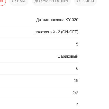
КИ
СХЕМА
ДОКУМЕНТАЦИЯ
ОТЗЫВЫ
Датчик наклона KY-020
положений - 2 (ON-OFF)
5
шариковый
6
15
24*
2