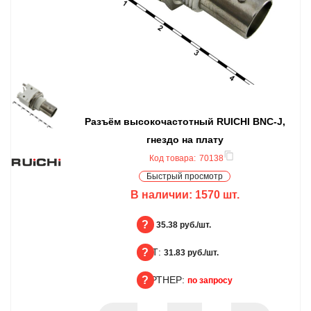
Разъём высокочастотный RUICHI BNC-J,
гнездо на плату
Код товара:
70138
Быстрый просмотр
В наличии:
1570
шт.
БЦ:
35.38 руб./шт.
ОПТ:
БЦ
31.83 руб./шт.
ПАРТНЕР:
ОПТ
по запросу
ПАРТНЕР