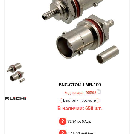
BNC-C174J LMR-100
Код товара:
95598
Быстрый просмотр
В наличии:
658
шт.
БЦ:
53.94 руб./шт.
ОПТ:
БЦ
48.53 руб./шт.