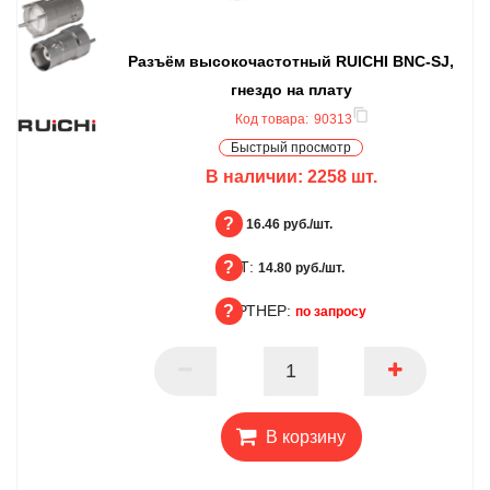
Разъём высокочастотный RUICHI BNC-SJ,
гнездо на плату
Код товара:
90313
Быстрый просмотр
В наличии:
2258
шт.
БЦ:
16.46 руб./шт.
ОПТ:
БЦ
14.80 руб./шт.
ПАРТНЕР:
ОПТ
по запросу
ПАРТНЕР
В корзину