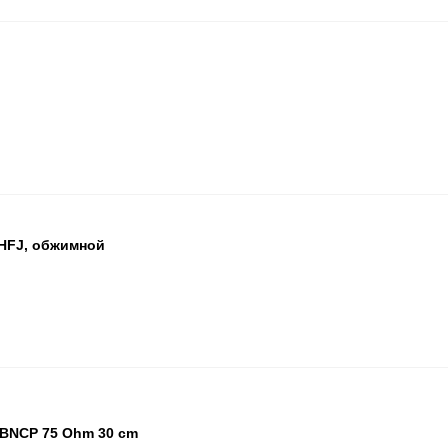
ПА
HFJ, обжимной
ПА
BNCP 75 Ohm 30 cm