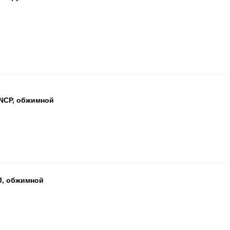
БЦ
ОП
ПА
NCP, обжимной
БЦ
ОП
ПА
J, обжимной
БЦ
ОП
ПА