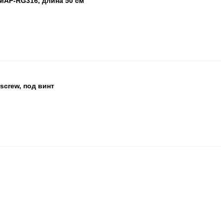
MAP-RG316, длина 50 см
БЦ
ОП
ПА
crew, под винт
БЦ
ОП
ПА
ПА