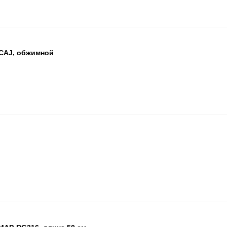
CAJ, обжимной
БЦ
ОП
ПА
БЦ
ОП
ПА