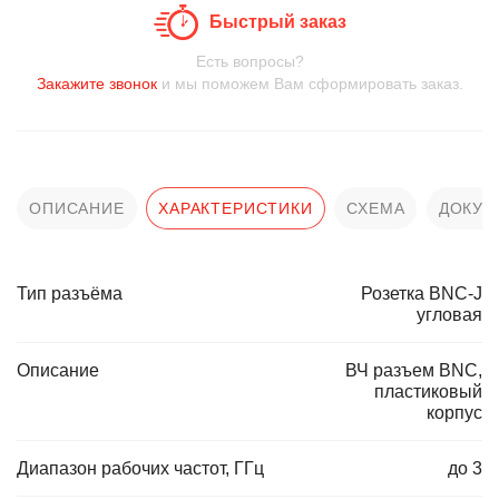
Быстрый заказ
Есть вопросы?
Закажите звонок
и мы поможем Вам сформировать заказ.
ОПИСАНИЕ
ХАРАКТЕРИСТИКИ
СХЕМА
ДОКУМ
Тип разъёма
Розетка BNC-J
угловая
Описание
ВЧ разъем BNC,
пластиковый
корпус
Диапазон рабочих частот, ГГц
до 3