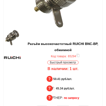
Разъём высокочастотный RUICHI BNC-BP,
обжимной
Код товара:
65294
Быстрый просмотр
В наличии:
1
шт.
БЦ:
50.41 руб./шт.
ОПТ:
БЦ
45.34 руб./шт.
ПАРТНЕР:
ОПТ
по запросу