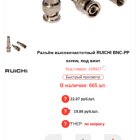
Разъём высокочастотный RUICHI BNC-PP
screw, под винт
Код товара:
109927
Быстрый просмотр
В наличии:
665
шт.
БЦ:
22.07 руб./шт.
ОПТ:
БЦ
19.86 руб./шт.
ПАРТНЕР:
ОПТ
по запросу
ПАРТНЕР