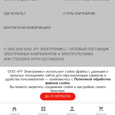
ГДЕ КУПИТЬ?
СТАТЬ ПАРТНЁРОМ
КОНТАКТНАЯ ИНФОРМАЦИЯ
© 2002-2026 ООО «РУ ЭЛЕКТРОНИКС» - ОПТОВЫЙ ПОСТАВЩИК
ЭЛЕКТРОННЫХ КОМПОНЕНТОВ И ЭЛЕКТРОТЕХНИКИ.
ИНН 7730219976
ОГРН 5167746326105
КАРТА САЙТА
ООО «РУ Электроникс» использует cookie (файлы с данными о
прошлых посещениях сайта) для персонализации сервисов и
удобства пользователей — ознакомьтесь с
Политикой обработки
ПОЛИТИКА ОБРАБОТКИ ПЕРСОНАЛЬНЫХ ДАННЫХ
файлов cookie.
Вы можете запретить сохранение cookie в настройках своего
СОГЛАСИЕ НА ОБРАБОТКУ ПЕРСОНАЛЬНЫХ ДАННЫХ
браузера.
ДА, Я СОГЛАСЕН
Главная
Каталог
Кабинет
Корзина