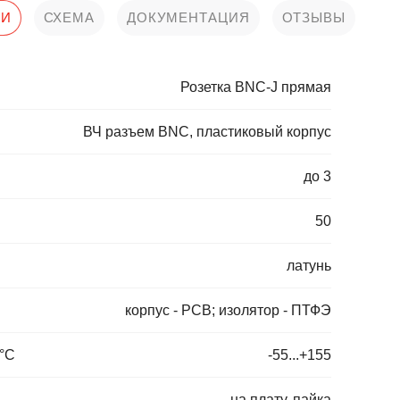
КИ
СХЕМА
ДОКУМЕНТАЦИЯ
ОТЗЫВЫ
Розетка BNC-J прямая
ВЧ разъем BNC, пластиковый корпус
до 3
50
латунь
корпус - PCB; изолятор - ПТФЭ
 °C
-55...+155
на плату, пайка