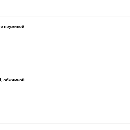
 с пружиной
БЦ
ОП
ПА
J, обжимной
БЦ
ОП
ПА