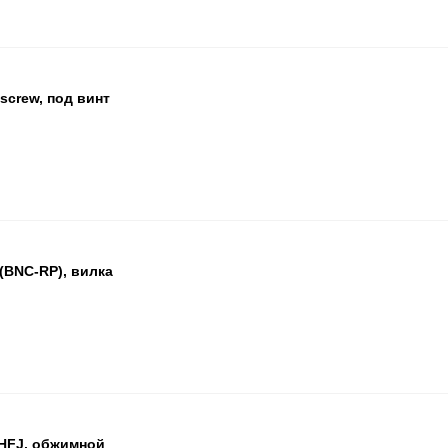
crew, под винт
БЦ
ОП
ПА
(BNC-RP), вилка
БЦ
ОП
ПА
HFJ, обжимной