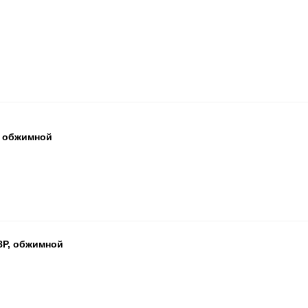
, обжимной
БЦ
ОП
ПА
8P, обжимной
БЦ
ОП
ПА