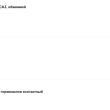
CAJ, обжимной
БЦ
ОП
ПА
БЦ
ОП
ПА
с терминалом контактный
БЦ
ОП
ПА