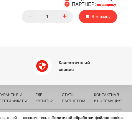
ПАРТНЕР:
по запросу
ется
В корзину
НЕР
Качественный
сервис
ГАРАНТИЯ И
ГДЕ
СТАТЬ
КОНТАКТНАЯ
СЕРТИФИКАТЫ
КУПИТЬ?
ПАРТНЁРОМ
ИНФОРМАЦИЯ
зователей — ознакомьтесь с
Политикой обработки файлов cookie.
СОГЛАСИЕ НА ОБРАБОТКУ
ПЕРСОНАЛЬНЫХ ДАННЫХ