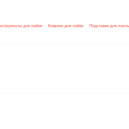
нструменты для пайки
Коврики для пайки
Подставки для паял
БЦ
ОП
ПА
БЦ
ОП
ПА