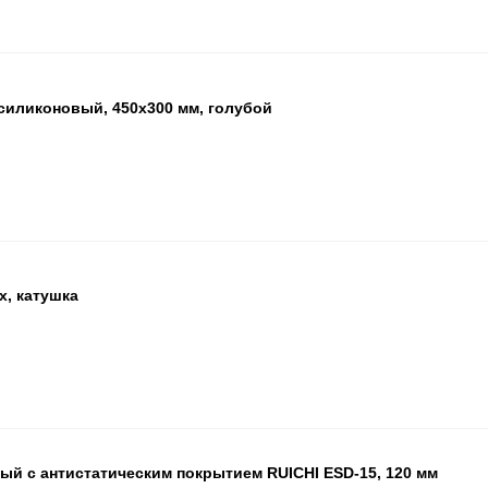
 силиконовый, 450x300 мм, голубой
БЦ
ОП
ПА
x, катушка
ПА
ый с антистатическим покрытием RUICHI ESD-15, 120 мм