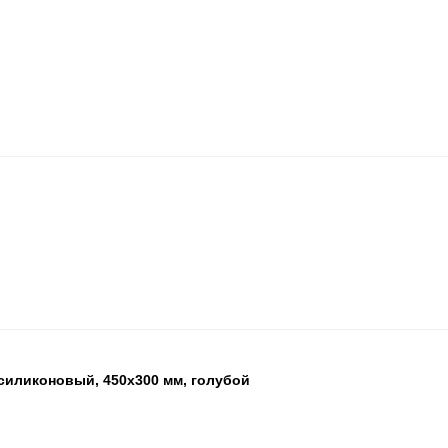
БЦ
ОП
ПА
БЦ
ОП
ПА
 силиконовый, 450x300 мм, голубой
БЦ
ОП