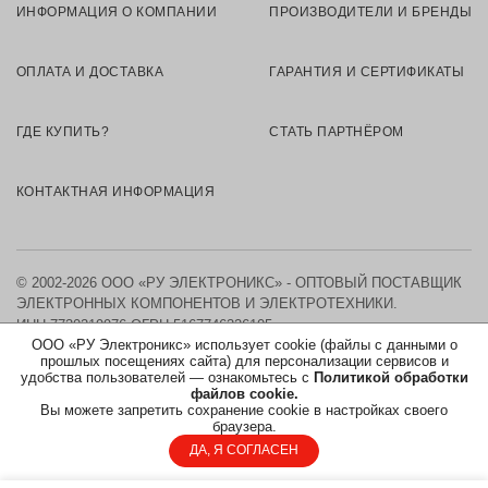
ИНФОРМАЦИЯ О КОМПАНИИ
ПРОИЗВОДИТЕЛИ И БРЕНДЫ
ОПЛАТА И ДОСТАВКА
ГАРАНТИЯ И СЕРТИФИКАТЫ
ГДЕ КУПИТЬ?
СТАТЬ ПАРТНЁРОМ
КОНТАКТНАЯ ИНФОРМАЦИЯ
© 2002-2026 ООО «РУ ЭЛЕКТРОНИКС» - ОПТОВЫЙ ПОСТАВЩИК
ЭЛЕКТРОННЫХ КОМПОНЕНТОВ И ЭЛЕКТРОТЕХНИКИ.
ИНН 7730219976
ОГРН 5167746326105
ООО «РУ Электроникс» использует cookie (файлы с данными о
прошлых посещениях сайта) для персонализации сервисов и
КАРТА САЙТА
удобства пользователей — ознакомьтесь с
Политикой обработки
файлов cookie.
Вы можете запретить сохранение cookie в настройках своего
ПОЛИТИКА ОБРАБОТКИ ПЕРСОНАЛЬНЫХ ДАННЫХ
браузера.
ДА, Я СОГЛАСЕН
СОГЛАСИЕ НА ОБРАБОТКУ ПЕРСОНАЛЬНЫХ ДАННЫХ