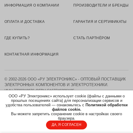
ИНФОРМАЦИЯ О КОМПАНИИ
ПРОИЗВОДИТЕЛИ И БРЕНДЫ
ОПЛАТА И ДОСТАВКА
ГАРАНТИЯ И СЕРТИФИКАТЫ
ГДЕ КУПИТЬ?
СТАТЬ ПАРТНЁРОМ
КОНТАКТНАЯ ИНФОРМАЦИЯ
© 2002-2026 ООО «РУ ЭЛЕКТРОНИКС» - ОПТОВЫЙ ПОСТАВЩИК
ЭЛЕКТРОННЫХ КОМПОНЕНТОВ И ЭЛЕКТРОТЕХНИКИ.
ИНН 7730219976
ОГРН 5167746326105
ООО «РУ Электроникс» использует cookie (файлы с данными о
прошлых посещениях сайта) для персонализации сервисов и
КАРТА САЙТА
удобства пользователей — ознакомьтесь с
Политикой обработки
файлов cookie.
Вы можете запретить сохранение cookie в настройках своего
ПОЛИТИКА ОБРАБОТКИ ПЕРСОНАЛЬНЫХ ДАННЫХ
браузера.
ДА, Я СОГЛАСЕН
СОГЛАСИЕ НА ОБРАБОТКУ ПЕРСОНАЛЬНЫХ ДАННЫХ