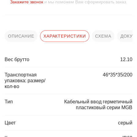
Закажите звонок
и мы поможем Вам сформировать заказ.
ОПИСАНИЕ
ХАРАКТЕРИСТИКИ
СХЕМА
ДОКУМ
Вес брутто
12.10
Транспортная
46*35*35/200
упаковка: размер/
кол-во
Тип
Кабельный ввод герметичный
пластиковый серии MGB
Цвет
серый