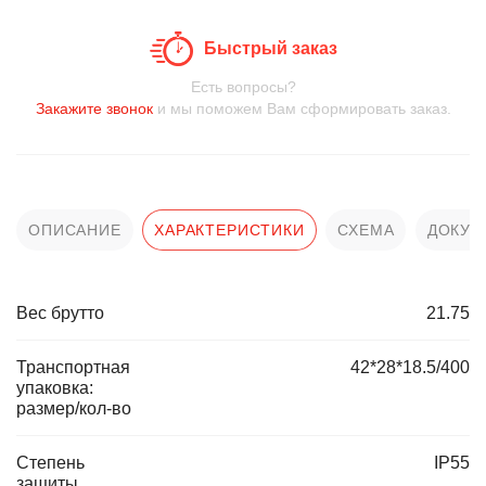
Быстрый заказ
Есть вопросы?
Закажите звонок
и мы поможем Вам сформировать заказ.
ОПИСАНИЕ
ХАРАКТЕРИСТИКИ
СХЕМА
ДОКУМ
Вес брутто
21.75
Транспортная
42*28*18.5/400
упаковка:
размер/кол-во
Степень
IP55
защиты