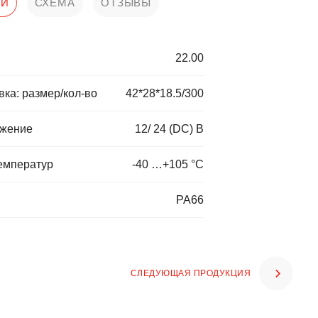
КИ
СХЕМА
ОТЗЫВЫ
22.00
ка: размер/кол-во
42*28*18.5/300
яжение
12/ 24 (DC) В
емператур
-40 …+105 °С
PA66
СЛЕДУЮЩАЯ ПРОДУКЦИЯ