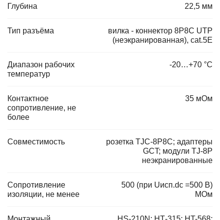
Глубина
22,5 мм
Тип разъёма
вилка - коннектор 8P8C UTP
(неэкранированная), cat.5E
Диапазон рабочих
-20…+70 °С
температур
Контактное
35 мОм
сопротивление, не
более
Совместимость
розетка TJC-8P8C; адаптеры
GCT; модули TJ-8P
неэкранированные
Сопротивление
500 (при Uисп.dc =500 В)
изоляции, не менее
МОм
Монтажный
HS-210N; НТ-315; HT-568;