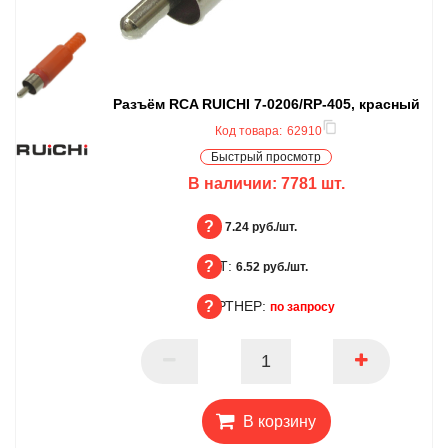
Разъём RCA RUICHI 7-0206/RP-405, красный
Код товара:
62910
Быстрый просмотр
В наличии:
7781
шт.
БЦ:
7.24 руб./шт.
ОПТ:
БЦ
6.52 руб./шт.
ПАРТНЕР:
ОПТ
по запросу
ПАРТНЕР
В корзину