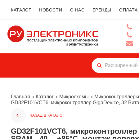
КАТАЛОГ
НОВОСТИ
О НАС
БРЕНДЫ
ОПЛАТА
Главная
Каталог
Микросхемы
Микроконтроллер
GD32F101VCT6, микроконтроллер GigaDevice, 32 Бита,
НАЗАД В КАТАЛОГ
GD32F101VCT6, микроконтроллер GigaDevice, 32 Бита, RISK ARM Cortex-M3, 56 МГц, 256 кБ Flash, 32 кБ
SRAM, -40 …+85°C, монтаж повер