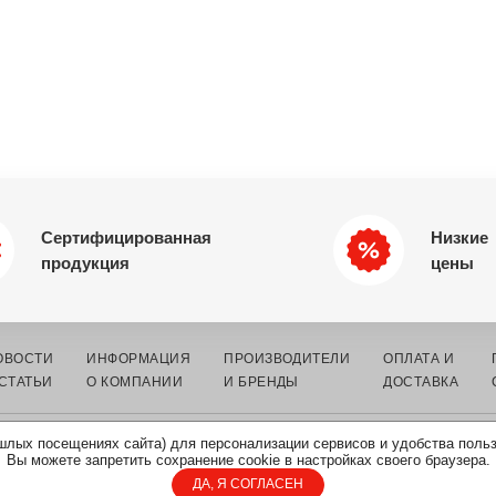
Сертифицированная
Низкие
продукция
цены
ОВОСТИ
ИНФОРМАЦИЯ
ПРОИЗВОДИТЕЛИ
ОПЛАТА И
 СТАТЬИ
О КОМПАНИИ
И БРЕНДЫ
ДОСТАВКА
шлых посещениях сайта) для персонализации сервисов и удобства поль
К ЭЛЕКТРОННЫХ
КАРТА
ПОЛИТИКА ОБРАБОТКИ
Вы можете запретить сохранение cookie в настройках своего браузера.
САЙТА
ПЕРСОНАЛЬНЫХ ДАННЫХ
ДА, Я СОГЛАСЕН