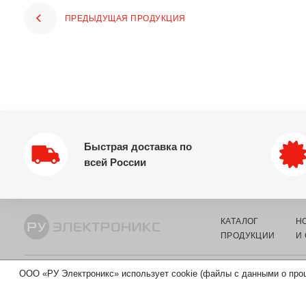
ПРЕДЫДУЩАЯ ПРОДУКЦИЯ
Быстрая доставка по
всей России
КАТАЛОГ
Н
ПРОДУКЦИИ
И
ООО «РУ Электроникс» использует cookie (файлы с данными о про
© 2002-2026 ООО «РУ ЭЛЕКТРОНИКС» - ОПТОВЫЙ ПОСТАВЩИ
КОМПОНЕНТОВ И ЭЛЕКТРОТЕХНИКИ.
ИНН 7730219976
ОГРН 5167746326105