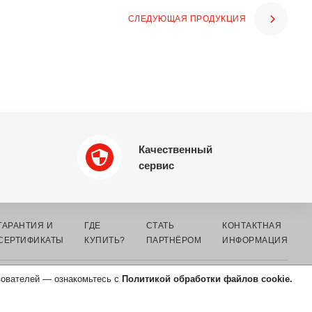
СЛЕДУЮЩАЯ ПРОДУКЦИЯ
Качественный
сервис
ГАРАНТИЯ И
ГДЕ
СТАТЬ
КОНТАКТНАЯ
СЕРТИФИКАТЫ
КУПИТЬ?
ПАРТНЁРОМ
ИНФОРМАЦИЯ
зователей — ознакомьтесь с
Политикой обработки файлов cookie.
СОГЛАСИЕ НА ОБРАБОТКУ
ПЕРСОНАЛЬНЫХ ДАННЫХ