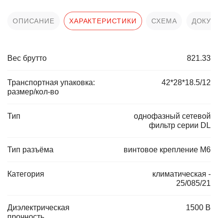
ОПИСАНИЕ
ХАРАКТЕРИСТИКИ
СХЕМА
ДОКУМ
Вес брутто
821.33
Транспортная упаковка:
42*28*18.5/12
размер/кол-во
Тип
однофазный сетевой
фильтр серии DL
Тип разъёма
винтовое крепление М6
Категория
климатическая -
25/085/21
Диэлектрическая
1500 В
прочность