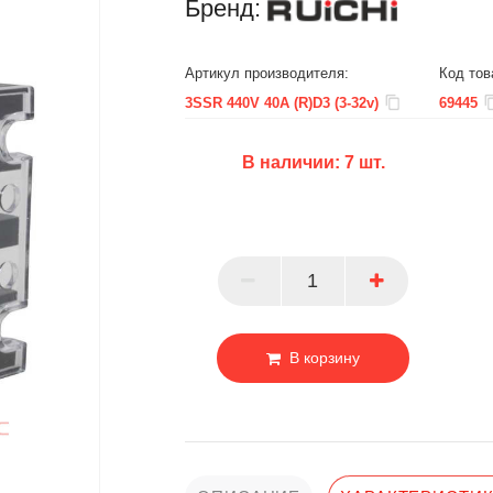
Бренд:
Артикул производителя:
Код тов
3SSR 440V 40A (R)D3 (3-32v)
69445
В наличии:
7
шт.
БЦ
ОПТ
ПАРТНЕР
В корзину