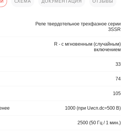
КИ
СХЕМА
ДОКУМЕНТАЦИЯ
ОТЗЫВЫ
Реле твердотельное трехфазное серии
3SSR
R - с мгновенным (случайным)
включением
33
74
105
енее
1000 (при Uисп.dc=500 В)
2500 (50 Гц / 1 мин.)