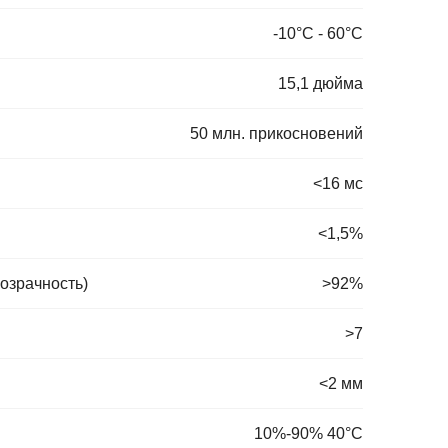
-10°C - 60°C
15,1 дюйма
50 млн. прикосновений
<16 мс
<1,5%
озрачность)
>92%
>7
<2 мм
10%-90% 40°C