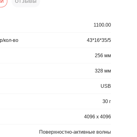
КИ
ОТЗЫВЫ
1100.00
р/кол-во
43*16*35/5
256 мм
328 мм
USB
30 г
4096 x 4096
Поверхностно-активные волны