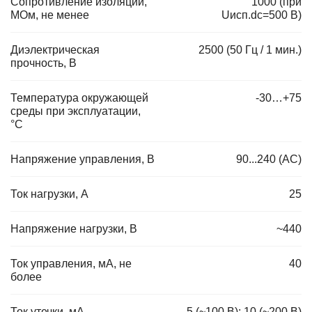
Сопротивление изоляции,
1000 (при
МОм, не менее
Uисп.dc=500 В)
Диэлектрическая
2500 (50 Гц / 1 мин.)
прочность, В
Температура окружающей
-30…+75
среды при эксплуатации,
°C
Напряжение управления, В
90...240 (AC)
Ток нагрузки, А
25
Напряжение нагрузки, В
~440
Ток управления, мА, не
40
более
Ток утечки, мА
5 (~100 В); 10 (~200 В)