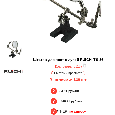
Штатив для плат с лупой RUICHI TS-36
Код товара:
81187
Быстрый просмотр
В наличии:
148
шт.
БЦ:
384.91 руб./шт.
ОПТ:
БЦ
346.28 руб./шт.
ПАРТНЕР:
ОПТ
по запросу