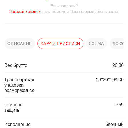
Есть вопросы?
Закажите звонок
и мы поможем Вам сформировать заказ.
ОПИСАНИЕ
ХАРАКТЕРИСТИКИ
СХЕМА
ДОКУМ
Вес брутто
26.80
Транспортная
53*26*19/500
упаковка:
размер/кол-во
Степень
IP55
защиты
Исполнение
блочный