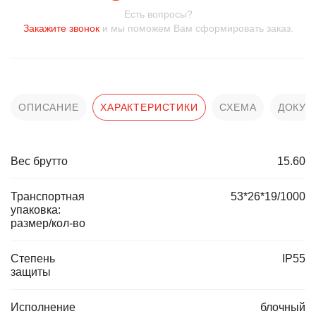
Есть вопросы?
Закажите звонок
и мы поможем Вам сформировать заказ.
ОПИСАНИЕ
ХАРАКТЕРИСТИКИ
СХЕМА
ДОКУМ
Вес брутто
15.60
Транспортная
53*26*19/1000
упаковка:
размер/кол-во
Степень
IP55
защиты
Исполнение
блочный