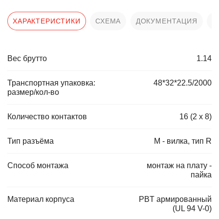
ХАРАКТЕРИСТИКИ
СХЕМА
ДОКУМЕНТАЦИЯ
О
Вес брутто
1.14
Транспортная упаковка:
48*32*22.5/2000
размер/кол-во
Количество контактов
16 (2 x 8)
Тип разъёма
М - вилка, тип R
Способ монтажа
монтаж на плату -
пайка
Материал корпуса
PBT армированный
(UL 94 V-0)