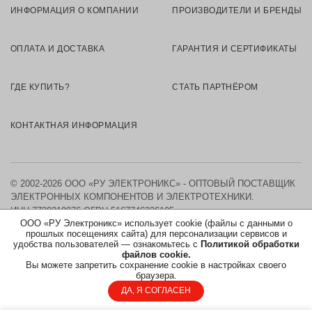
ИНФОРМАЦИЯ О КОМПАНИИ
ПРОИЗВОДИТЕЛИ И БРЕНДЫ
ОПЛАТА И ДОСТАВКА
ГАРАНТИЯ И СЕРТИФИКАТЫ
ГДЕ КУПИТЬ?
СТАТЬ ПАРТНЁРОМ
КОНТАКТНАЯ ИНФОРМАЦИЯ
© 2002-2026 ООО «РУ ЭЛЕКТРОНИКС» - ОПТОВЫЙ ПОСТАВЩИК
ЭЛЕКТРОННЫХ КОМПОНЕНТОВ И ЭЛЕКТРОТЕХНИКИ.
ИНН 7730219976
ОГРН 5167746326105
ООО «РУ Электроникс» использует cookie (файлы с данными о
прошлых посещениях сайта) для персонализации сервисов и
КАРТА САЙТА
удобства пользователей — ознакомьтесь с
Политикой обработки
файлов cookie.
Вы можете запретить сохранение cookie в настройках своего
ПОЛИТИКА ОБРАБОТКИ ПЕРСОНАЛЬНЫХ ДАННЫХ
браузера.
ДА, Я СОГЛАСЕН
СОГЛАСИЕ НА ОБРАБОТКУ ПЕРСОНАЛЬНЫХ ДАННЫХ