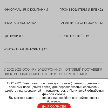
ИНФОРМАЦИЯ О КОМПАНИИ
ПРОИЗВОДИТЕЛИ И БРЕНДЫ
ОПЛАТА И ДОСТАВКА
ГАРАНТИЯ И СЕРТИФИКАТЫ
ГДЕ КУПИТЬ?
СТАТЬ ПАРТНЁРОМ
КОНТАКТНАЯ ИНФОРМАЦИЯ
© 2002-2026 ООО «РУ ЭЛЕКТРОНИКС» - ОПТОВЫЙ ПОСТАВЩИК
ЭЛЕКТРОННЫХ КОМПОНЕНТОВ И ЭЛЕКТРОТЕХНИКИ.
ИНН 7730219976
ОГРН 5167746326105
ООО «РУ Электроникс» использует cookie (файлы с данными о
прошлых посещениях сайта) для персонализации сервисов и
КАРТА САЙТА
удобства пользователей — ознакомьтесь с
Политикой обработки
файлов cookie.
Вы можете запретить сохранение cookie в настройках своего
ПОЛИТИКА ОБРАБОТКИ ПЕРСОНАЛЬНЫХ ДАННЫХ
браузера.
ДА, Я СОГЛАСЕН
СОГЛАСИЕ НА ОБРАБОТКУ ПЕРСОНАЛЬНЫХ ДАННЫХ