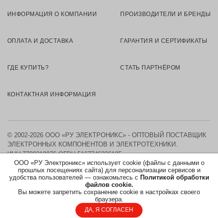
ИНФОРМАЦИЯ О КОМПАНИИ
ПРОИЗВОДИТЕЛИ И БРЕНДЫ
ОПЛАТА И ДОСТАВКА
ГАРАНТИЯ И СЕРТИФИКАТЫ
ГДЕ КУПИТЬ?
СТАТЬ ПАРТНЁРОМ
КОНТАКТНАЯ ИНФОРМАЦИЯ
© 2002-2026 ООО «РУ ЭЛЕКТРОНИКС» - ОПТОВЫЙ ПОСТАВЩИК
ЭЛЕКТРОННЫХ КОМПОНЕНТОВ И ЭЛЕКТРОТЕХНИКИ.
ИНН 7730219976
ОГРН 5167746326105
ООО «РУ Электроникс» использует cookie (файлы с данными о
прошлых посещениях сайта) для персонализации сервисов и
КАРТА САЙТА
удобства пользователей — ознакомьтесь с
Политикой обработки
файлов cookie.
Вы можете запретить сохранение cookie в настройках своего
ПОЛИТИКА ОБРАБОТКИ ПЕРСОНАЛЬНЫХ ДАННЫХ
браузера.
ДА, Я СОГЛАСЕН
СОГЛАСИЕ НА ОБРАБОТКУ ПЕРСОНАЛЬНЫХ ДАННЫХ