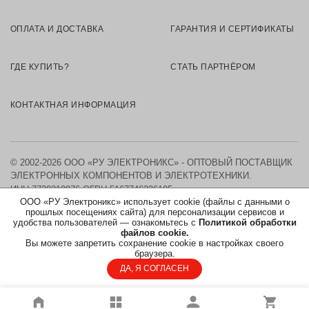
ОПЛАТА И ДОСТАВКА
ГАРАНТИЯ И СЕРТИФИКАТЫ
ГДЕ КУПИТЬ?
СТАТЬ ПАРТНЁРОМ
КОНТАКТНАЯ ИНФОРМАЦИЯ
© 2002-2026 ООО «РУ ЭЛЕКТРОНИКС» - ОПТОВЫЙ ПОСТАВЩИК
ЭЛЕКТРОННЫХ КОМПОНЕНТОВ И ЭЛЕКТРОТЕХНИКИ.
ИНН 7730219976
ОГРН 5167746326105
ООО «РУ Электроникс» использует cookie (файлы с данными о
прошлых посещениях сайта) для персонализации сервисов и
КАРТА САЙТА
удобства пользователей — ознакомьтесь с
Политикой обработки
файлов cookie.
Вы можете запретить сохранение cookie в настройках своего
ПОЛИТИКА ОБРАБОТКИ ПЕРСОНАЛЬНЫХ ДАННЫХ
браузера.
ДА, Я СОГЛАСЕН
СОГЛАСИЕ НА ОБРАБОТКУ ПЕРСОНАЛЬНЫХ ДАННЫХ