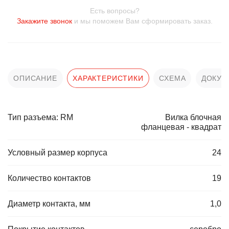
Есть вопросы?
Закажите звонок
и мы поможем Вам сформировать заказ.
ОПИСАНИЕ
ХАРАКТЕРИСТИКИ
СХЕМА
ДОКУМ
Тип разъема: RM
Вилка блочная
фланцевая - квадрат
Условный размер корпуса
24
Количество контактов
19
Диаметр контакта, мм
1,0