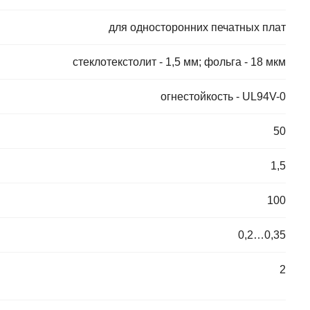
для односторонних печатных плат
стеклотекстолит - 1,5 мм; фольга - 18 мкм
огнестойкость - UL94V-0
50
1,5
100
0,2…0,35
2