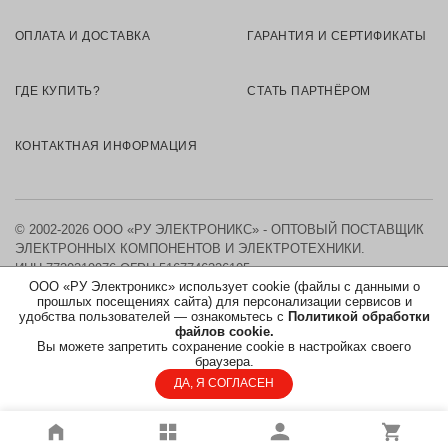
ОПЛАТА И ДОСТАВКА
ГАРАНТИЯ И СЕРТИФИКАТЫ
ГДЕ КУПИТЬ?
СТАТЬ ПАРТНЁРОМ
КОНТАКТНАЯ ИНФОРМАЦИЯ
© 2002-2026 ООО «РУ ЭЛЕКТРОНИКС» - ОПТОВЫЙ ПОСТАВЩИК
ЭЛЕКТРОННЫХ КОМПОНЕНТОВ И ЭЛЕКТРОТЕХНИКИ.
ИНН 7730219976
ОГРН 5167746326105
ООО «РУ Электроникс» использует cookie (файлы с данными о
прошлых посещениях сайта) для персонализации сервисов и
КАРТА САЙТА
удобства пользователей — ознакомьтесь с
Политикой обработки
файлов cookie.
Вы можете запретить сохранение cookie в настройках своего
ПОЛИТИКА ОБРАБОТКИ ПЕРСОНАЛЬНЫХ ДАННЫХ
браузера.
ДА, Я СОГЛАСЕН
СОГЛАСИЕ НА ОБРАБОТКУ ПЕРСОНАЛЬНЫХ ДАННЫХ