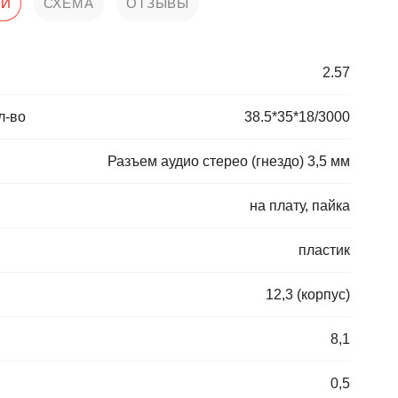
КИ
СХЕМА
ОТЗЫВЫ
2.57
л-во
38.5*35*18/3000
Разъем аудио стерео (гнездо) 3,5 мм
на плату, пайка
пластик
12,3 (корпус)
8,1
0,5