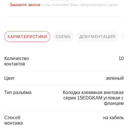
Закажите звонок
и мы поможем Вам сформировать заказ.
ХАРАКТЕРИСТИКИ
СХЕМА
ДОКУМЕНТАЦИЯ
О
Количество
10
контактов
Цвет
зеленый
Тип разъёма
Колодка клеммная винтовая
серии 15EDGKAM угловая с
фланцем
Способ
на кабель
монтажа