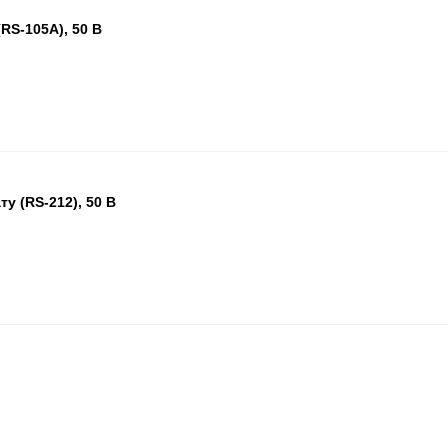
RS-105A), 50 В
БЦ
ОП
ПА
у (RS-212), 50 В
БЦ
ОП
ПА
БЦ
ОП
ПА