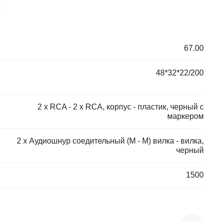
67.00
48*32*22/200
2 х RCA - 2 x RCA, корпус - пластик, черный с
маркером
2 х Аудиошнур соедительный (М - М) вилка - вилка,
черный
1500