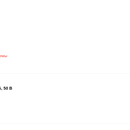
ъемы
, 50 В
БЦ
ОП
ПА