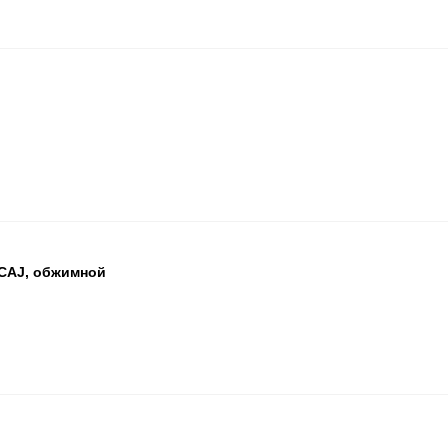
БЦ
ОП
ПА
CAJ, обжимной
БЦ
ОП
ПА