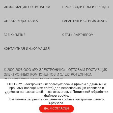
ИНФОРМАЦИЯ О КОМПАНИИ
ПРОИЗВОДИТЕЛИ И БРЕНДЫ
ОПЛАТА И ДОСТАВКА
ГАРАНТИЯ И СЕРТИФИКАТЫ
ГДЕ КУПИТЬ?
СТАТЬ ПАРТНЁРОМ
КОНТАКТНАЯ ИНФОРМАЦИЯ
© 2002-2026 ООО «РУ ЭЛЕКТРОНИКС» - ОПТОВЫЙ ПОСТАВЩИК
ЭЛЕКТРОННЫХ КОМПОНЕНТОВ И ЭЛЕКТРОТЕХНИКИ.
ИНН 7730219976
ОГРН 5167746326105
ООО «РУ Электроникс» использует cookie (файлы с данными о
прошлых посещениях сайта) для персонализации сервисов и
КАРТА САЙТА
удобства пользователей — ознакомьтесь с
Политикой обработки
файлов cookie.
Вы можете запретить сохранение cookie в настройках своего
ПОЛИТИКА ОБРАБОТКИ ПЕРСОНАЛЬНЫХ ДАННЫХ
браузера.
ДА, Я СОГЛАСЕН
СОГЛАСИЕ НА ОБРАБОТКУ ПЕРСОНАЛЬНЫХ ДАННЫХ