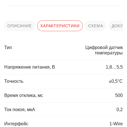
ОПИСАНИЕ
ХАРАКТЕРИСТИКИ
СХЕМА
ДОКУМ
Тип
Цифровой датчик
температуры
Напряжение питания, В
1,8…5,5
Точность
±0,5°C
Время отклика, мс
500
Ток покоя, мкА
0,2
Интерфейс
1-Wire