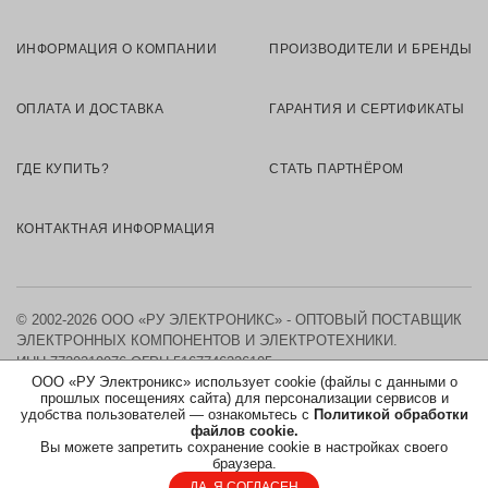
ИНФОРМАЦИЯ О КОМПАНИИ
ПРОИЗВОДИТЕЛИ И БРЕНДЫ
ОПЛАТА И ДОСТАВКА
ГАРАНТИЯ И СЕРТИФИКАТЫ
ГДЕ КУПИТЬ?
СТАТЬ ПАРТНЁРОМ
КОНТАКТНАЯ ИНФОРМАЦИЯ
© 2002-2026 ООО «РУ ЭЛЕКТРОНИКС» - ОПТОВЫЙ ПОСТАВЩИК
ЭЛЕКТРОННЫХ КОМПОНЕНТОВ И ЭЛЕКТРОТЕХНИКИ.
ИНН 7730219976
ОГРН 5167746326105
ООО «РУ Электроникс» использует cookie (файлы с данными о
прошлых посещениях сайта) для персонализации сервисов и
КАРТА САЙТА
удобства пользователей — ознакомьтесь с
Политикой обработки
файлов cookie.
Вы можете запретить сохранение cookie в настройках своего
ПОЛИТИКА ОБРАБОТКИ ПЕРСОНАЛЬНЫХ ДАННЫХ
браузера.
ДА, Я СОГЛАСЕН