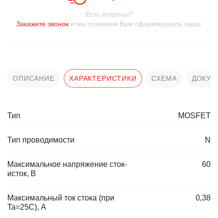
Есть вопросы?
Закажите звонок
и мы поможем Вам сформировать заказ.
ОПИСАНИЕ
ХАРАКТЕРИСТИКИ
СХЕМА
ДОКУМ
Тип
MOSFET
Тип проводимости
N
Максимальное напряжение сток-
60
исток, В
Максимальный ток стока (при
0,38
Ta=25C), А