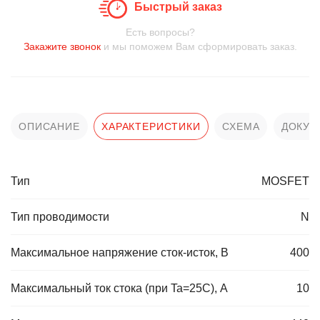
Быстрый заказ
Есть вопросы?
Закажите звонок
и мы поможем Вам сформировать заказ.
ОПИСАНИЕ
ХАРАКТЕРИСТИКИ
СХЕМА
ДОКУМ
Тип
MOSFET
Тип проводимости
N
Максимальное напряжение сток-исток, В
400
Максимальный ток стока (при Ta=25C), А
10