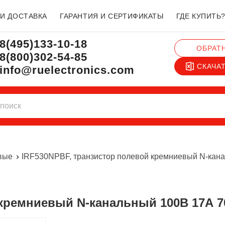
 И ДОСТАВКА
ГАРАНТИЯ И СЕРТИФИКАТЫ
ГДЕ КУПИТЬ
8(495)133-10-18
ОБРАТ
8(800)302-54-85
СКАЧА
info@ruelectronics.com
вые
IRF530NPBF, транзистор полевой кремниевый N-канал
кремниевый N-канальный 100В 17А 70