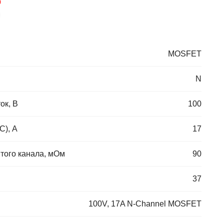
0
MOSFET
N
ок, В
100
C), А
17
того канала, мОм
90
37
100V, 17A N-Channel MOSFET