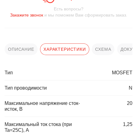
Есть вопросы?
Закажите звонок
и мы поможем Вам сформировать заказ.
ОПИСАНИЕ
ХАРАКТЕРИСТИКИ
СХЕМА
ДОКУМ
Тип
MOSFET
Тип проводимости
N
Максимальное напряжение сток-
20
исток, В
Максимальный ток стока (при
1,25
Ta=25C), А