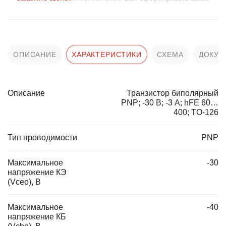
ОПИСАНИЕ
ХАРАКТЕРИСТИКИ
СХЕМА
ДОКУМ
Описание
Транзистор биполярный
PNP; -30 В; -3 А; hFE 60…
400; TO-126
Тип проводимости
PNP
Максимальное
-30
напряжение КЭ
(Vceo), В
Максимальное
-40
напряжение КБ