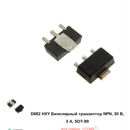
D882 HXY Биполярный транзистор NPN, 30 В,
3 А, SOT-89
Код товара:
121989