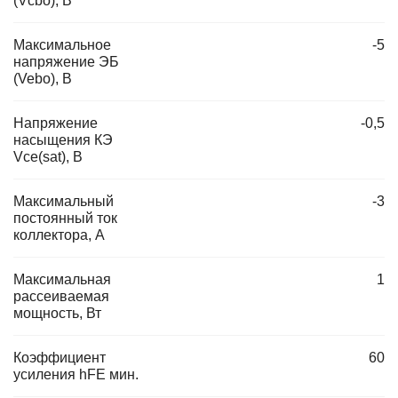
(Vcbo), В
Максимальное
-5
напряжение ЭБ
(Vebo), В
Напряжение
-0,5
насыщения КЭ
Vce(sat), В
Максимальный
-3
постоянный ток
коллектора, А
Максимальная
1
рассеиваемая
мощность, Вт
Коэффициент
60
усиления hFE мин.