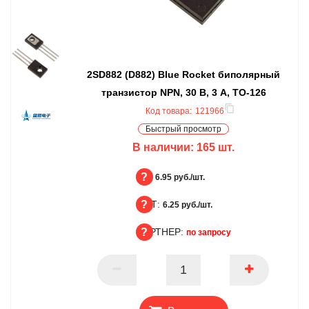
2SD882 (D882) Blue Rocket биполярный
транзистор NPN, 30 В, 3 А, TO-126
Код товара:
121966
Быстрый просмотр
В наличии:
165
шт.
БЦ:
6.95 руб./шт.
ОПТ:
БЦ
6.25 руб./шт.
ПАРТНЕР:
ОПТ
по запросу
ПАРТНЕР