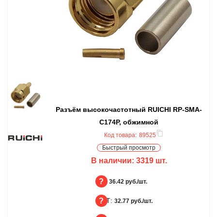
Разъём высокочастотный RUICHI RP-SMA-
C174P, обжимной
Код товара:
89525
Быстрый просмотр
В наличии:
3319
шт.
БЦ:
36.42 руб./шт.
ОПТ:
БЦ
32.77 руб./шт.