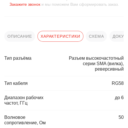
Закажите звонок
и мы поможем Вам сформировать заказ.
ОПИСАНИЕ
ХАРАКТЕРИСТИКИ
СХЕМА
ДОКУМ
Тип разъёма
Разъем высокочастотный
серии SMA (вилка),
реверсивный
Тип кабеля
RG58
Диапазон рабочих
до 6
частот, ГГц
Волновое
50
сопротивление, Ом