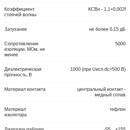
Коэффициент
КСВн - 1,1+0,002f
стоячей волны
Затухание
не более 0,15 дБ
Сопротивление
5000
изоляции, МОм, не
менее
Диэлектрическая
1000 (при Uисп.dc=500 В)
прочность, В
Материал контакта
центральный контакт -
медный сплав
Материал
тефлон
изолятора
Диапазон рабочих
-55…+155